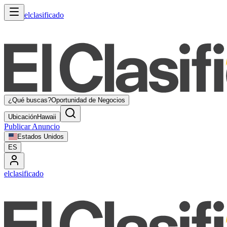
elclasificado
¿Qué buscas?
Oportunidad de Negocios
Ubicación
Hawaii
Publicar Anuncio
Estados Unidos
ES
elclasificado