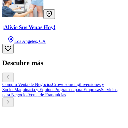
¡Alivie Sus Venas Hoy!
Los Angeles, CA
Descubre más
Compra Venta de Negocios
Crowdsourcing
Inversiones y
Socios
Maquinaria y Equipos
Programas para Empresas
Servicios
para Negocios
Venta de Franquicias