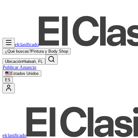
elclasificado
¿Qué buscas?
Pintura y Body Shop
Ubicación
Hialeah, FL
Publicar Anuncio
Estados Unidos
ES
elclasificado