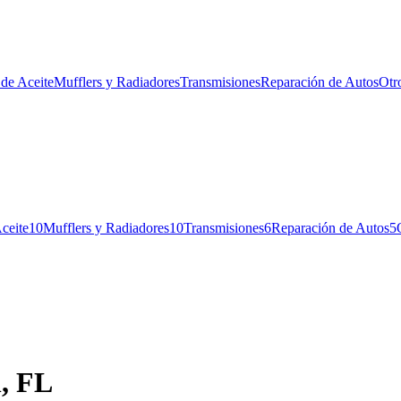
de Aceite
Mufflers y Radiadores
Transmisiones
Reparación de Autos
Otr
ceite
10
Mufflers y Radiadores
10
Transmisiones
6
Reparación de Autos
5
h, FL