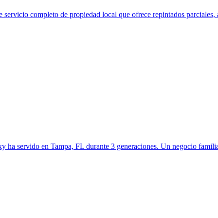
servicio completo de propiedad local que ofrece repintados parciales, a
cky ha servido en Tampa, FL durante 3 generaciones. Un negocio familia