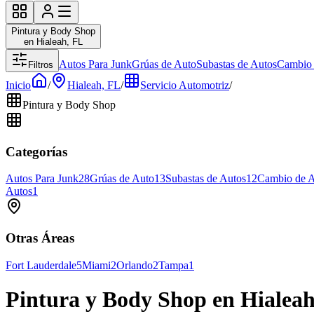
Pintura y Body Shop
en Hialeah, FL
Autos Para Junk
Grúas de Auto
Subastas de Autos
Cambio 
Filtros
Inicio
/
Hialeah, FL
/
Servicio Automotriz
/
Pintura y Body Shop
Categorías
Autos Para Junk
28
Grúas de Auto
13
Subastas de Autos
12
Cambio de A
Autos
1
Otras Áreas
Fort Lauderdale
5
Miami
2
Orlando
2
Tampa
1
Pintura y Body Shop en Hialea