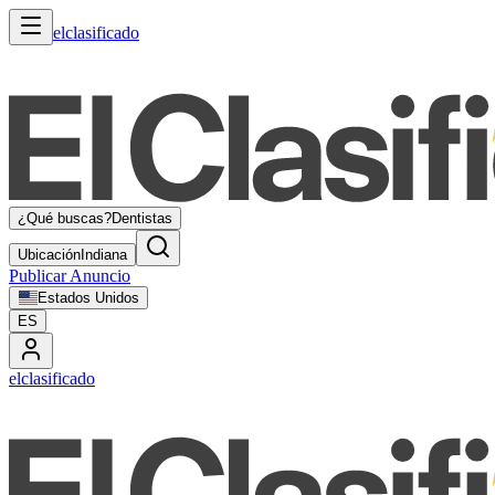
elclasificado
¿Qué buscas?
Dentistas
Ubicación
Indiana
Publicar Anuncio
Estados Unidos
ES
elclasificado