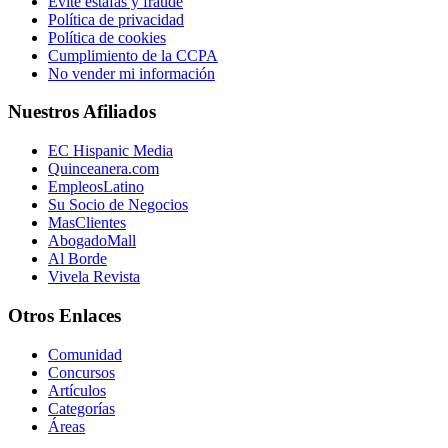
Evite estafas y fraude
Política de privacidad
Política de cookies
Cumplimiento de la CCPA
No vender mi información
Nuestros Afiliados
EC Hispanic Media
Quinceanera.com
EmpleosLatino
Su Socio de Negocios
MasClientes
AbogadoMall
Al Borde
Vivela Revista
Otros Enlaces
Comunidad
Concursos
Artículos
Categorías
Áreas