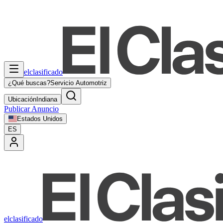
elclasificado
¿Qué buscas?
Servicio Automotriz
Ubicación
Indiana
Publicar Anuncio
Estados Unidos
ES
elclasificado