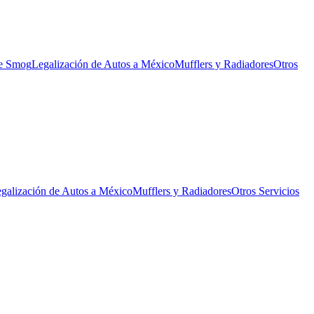
de Smog
Legalización de Autos a México
Mufflers y Radiadores
Otros
galización de Autos a México
Mufflers y Radiadores
Otros Servicios