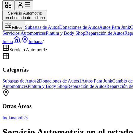
Servicio Automotriz
en el estado de Indiana
Subastas de Autos
Donaciones de Autos
Autos Para Junk
C
Filtros
Servicios Automotrices
Pintura y Body Shop
Reparación de Autos
Repa
Inicio
/
Indiana
/
Servicio Automotriz
Categorías
Subastas de Autos
2
Donaciones de Autos
1
Autos Para Junk
Cambio de
Automotrices
Pintura y Body Shop
Reparación de Autos
Reparación d
Otras Áreas
Indianapolis
3
Servicio Automotriz en el estad