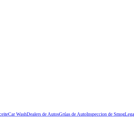
eite
Car Wash
Dealers de Autos
Grúas de Auto
Inspeccion de Smog
Lega