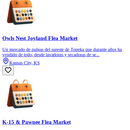
Owls Nest Joyland Flea Market
Un mercado de pulgas del sureste de Topeka que durante años ha
vendido de todo, desde lavadoras y secadoras de se...
Kansas City, KS
K-15 & Pawnee Flea Market