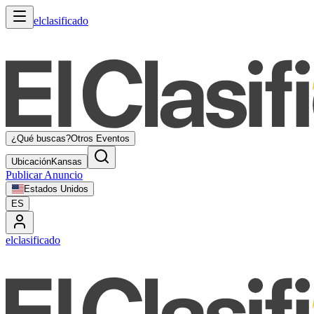
elclasificado
¿Qué buscas?
Otros Eventos
Ubicación
Kansas
Publicar Anuncio
Estados Unidos
ES
elclasificado