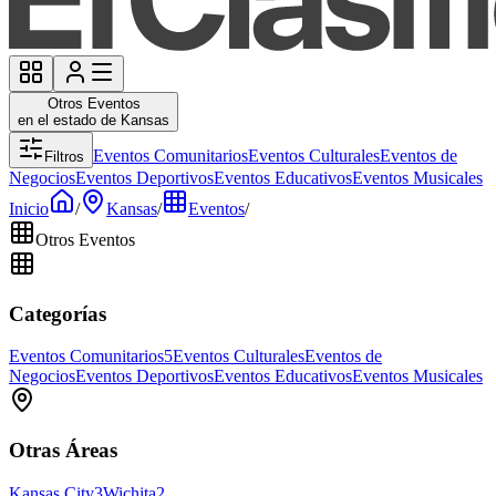
Otros Eventos
en el estado de Kansas
Eventos Comunitarios
Eventos Culturales
Eventos de
Filtros
Negocios
Eventos Deportivos
Eventos Educativos
Eventos Musicales
Inicio
/
Kansas
/
Eventos
/
Otros Eventos
Categorías
Eventos Comunitarios
5
Eventos Culturales
Eventos de
Negocios
Eventos Deportivos
Eventos Educativos
Eventos Musicales
Otras Áreas
Kansas City
3
Wichita
2