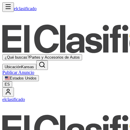
elclasificado
¿Qué buscas?
Partes y Accesorios de Autos
Ubicación
Kansas
Publicar Anuncio
Estados Unidos
ES
elclasificado