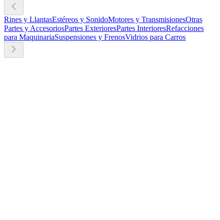
Rines y Llantas
Estéreos y Sonido
Motores y Transmisiones
Otras
Partes y Accesorios
Partes Exteriores
Partes Interiores
Refacciones
para Maquinaria
Suspensiones y Frenos
Vidrios para Carros