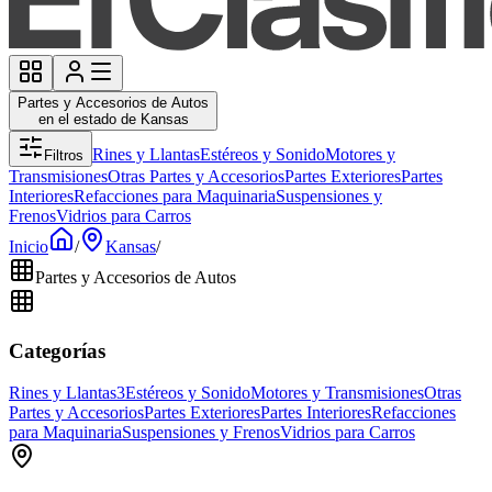
Partes y Accesorios de Autos
en el estado de Kansas
Rines y Llantas
Estéreos y Sonido
Motores y
Filtros
Transmisiones
Otras Partes y Accesorios
Partes Exteriores
Partes
Interiores
Refacciones para Maquinaria
Suspensiones y
Frenos
Vidrios para Carros
Inicio
/
Kansas
/
Partes y Accesorios de Autos
Categorías
Rines y Llantas
3
Estéreos y Sonido
Motores y Transmisiones
Otras
Partes y Accesorios
Partes Exteriores
Partes Interiores
Refacciones
para Maquinaria
Suspensiones y Frenos
Vidrios para Carros