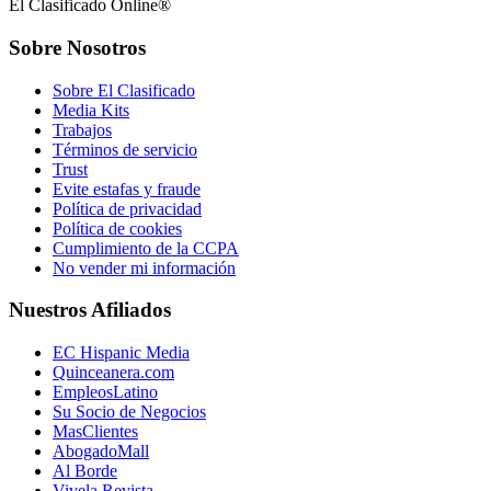
El Clasificado Online®
Sobre Nosotros
Sobre El Clasificado
Media Kits
Trabajos
Términos de servicio
Trust
Evite estafas y fraude
Política de privacidad
Política de cookies
Cumplimiento de la CCPA
No vender mi información
Nuestros Afiliados
EC Hispanic Media
Quinceanera.com
EmpleosLatino
Su Socio de Negocios
MasClientes
AbogadoMall
Al Borde
Vivela Revista