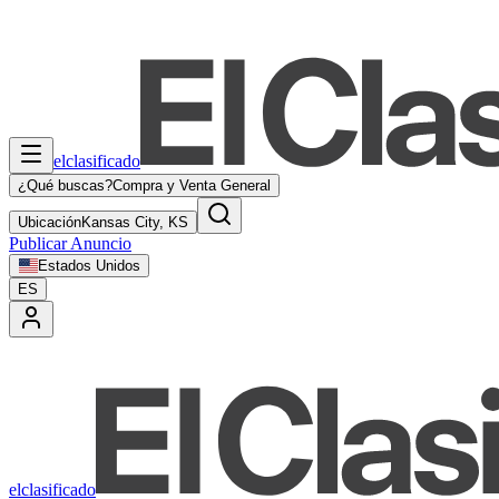
elclasificado
¿Qué buscas?
Compra y Venta General
Ubicación
Kansas City, KS
Publicar Anuncio
Estados Unidos
ES
elclasificado