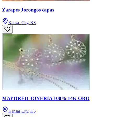
Zarapes Jorongos capas
Kansas City, KS
MAYOREO JOYERIA 100% 14K ORO
Kansas City, KS