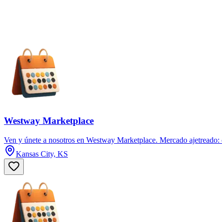
Westway Marketplace
Ven y únete a nosotros en Westway Marketplace. Mercado ajetreado: d
Kansas City, KS