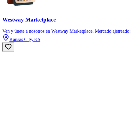
Westway Marketplace
Ven y únete a nosotros en Westway Marketplace. Mercado ajetreado: d
Kansas City, KS