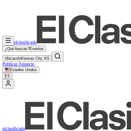
elclasificado
¿Qué buscas?
Eventos
Ubicación
Kansas City, KS
Publicar Anuncio
Estados Unidos
ES
elclasificado