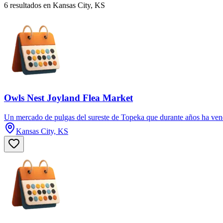
6 resultados en Kansas City, KS
Owls Nest Joyland Flea Market
Un mercado de pulgas del sureste de Topeka que durante años ha vend
Kansas City, KS