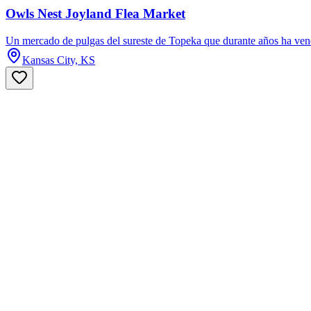
Owls Nest Joyland Flea Market
Un mercado de pulgas del sureste de Topeka que durante años ha vend
Kansas City, KS