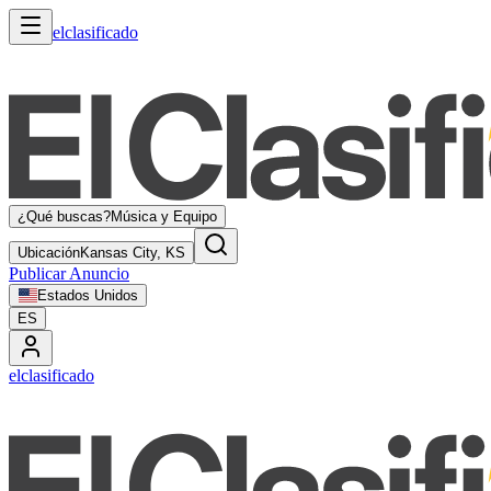
elclasificado
¿Qué buscas?
Música y Equipo
Ubicación
Kansas City, KS
Publicar Anuncio
Estados Unidos
ES
elclasificado