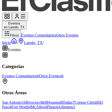
Eventos
en Laredo, TX
Eventos Comunitarios
Otros Eventos
Filtros
Inicio
/
Laredo, TX
/
Eventos
Categorías
Eventos Comunitarios
6
Otros Eventos
6
Otras Áreas
San Antonio
16
Brownsville
8
Houston
8
Dallas
7
Corpus Christi
6
El
Paso
4
Fort Worth
4
McAllen
4
Plano
4
Arlington
2