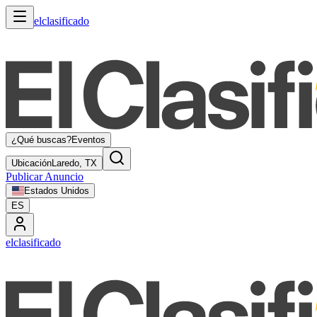
elclasificado
¿Qué buscas?
Eventos
Ubicación
Laredo, TX
Publicar Anuncio
Estados Unidos
ES
elclasificado