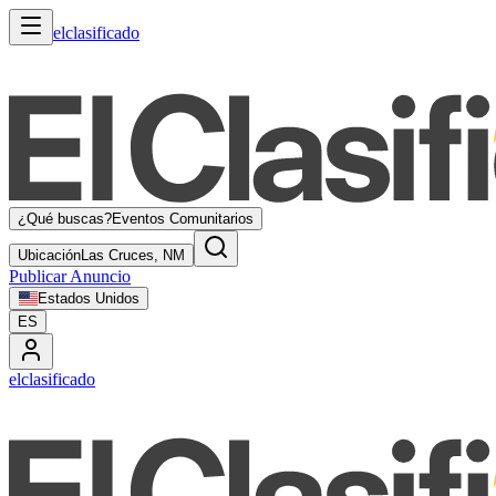
elclasificado
¿Qué buscas?
Eventos Comunitarios
Ubicación
Las Cruces, NM
Publicar Anuncio
Estados Unidos
ES
elclasificado