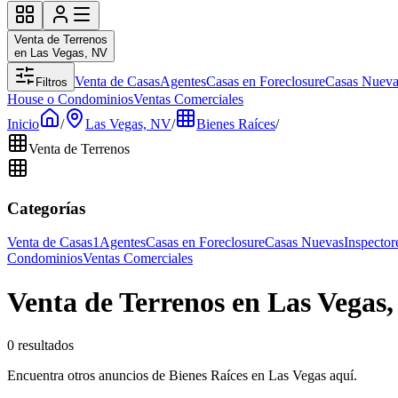
Venta de Terrenos
en Las Vegas, NV
Venta de Casas
Agentes
Casas en Foreclosure
Casas Nueva
Filtros
House o Condominios
Ventas Comerciales
Inicio
/
Las Vegas, NV
/
Bienes Raíces
/
Venta de Terrenos
Categorías
Venta de Casas
1
Agentes
Casas en Foreclosure
Casas Nuevas
Inspector
Condominios
Ventas Comerciales
Venta de Terrenos en Las Vegas
0 resultados
Encuentra otros anuncios de Bienes Raíces en Las Vegas aquí.