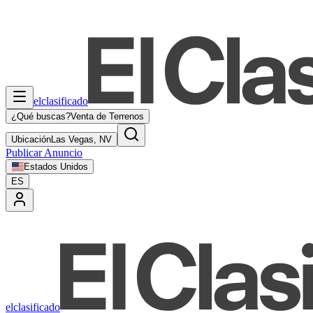
elclasificado
¿Qué buscas?
Venta de Terrenos
Ubicación
Las Vegas, NV
Publicar Anuncio
Estados Unidos
ES
elclasificado