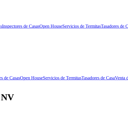
s
Inspectores de Casas
Open House
Servicios de Termitas
Tasadores de 
es de Casas
Open House
Servicios de Termitas
Tasadores de Casa
Venta 
, NV