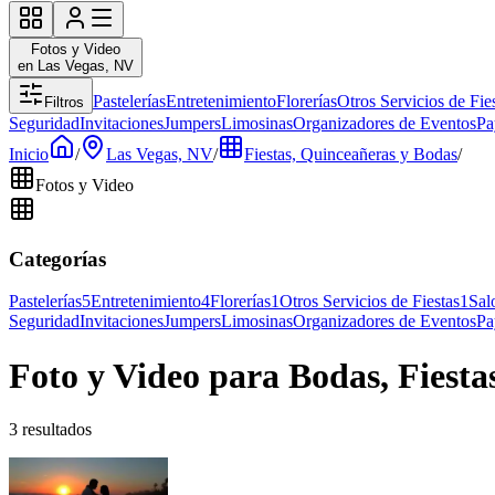
Fotos y Video
en Las Vegas, NV
Pastelerías
Entretenimiento
Florerías
Otros Servicios de Fie
Filtros
Seguridad
Invitaciones
Jumpers
Limosinas
Organizadores de Eventos
Pa
Inicio
/
Las Vegas, NV
/
Fiestas, Quinceañeras y Bodas
/
Fotos y Video
Categorías
Pastelerías
5
Entretenimiento
4
Florerías
1
Otros Servicios de Fiestas
1
Sal
Seguridad
Invitaciones
Jumpers
Limosinas
Organizadores de Eventos
Pa
Foto y Video para Bodas, Fiesta
3 resultados