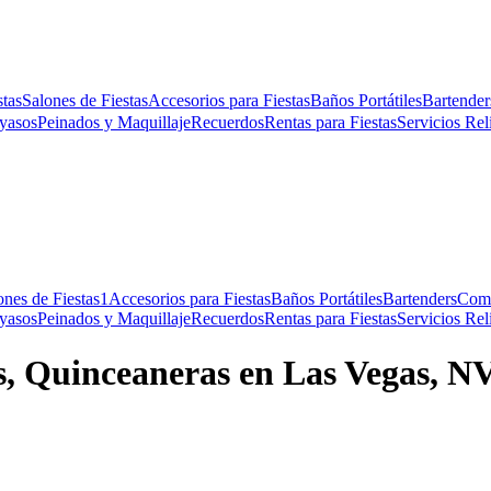
stas
Salones de Fiestas
Accesorios para Fiestas
Baños Portátiles
Bartender
yasos
Peinados y Maquillaje
Recuerdos
Rentas para Fiestas
Servicios Rel
ones de Fiestas
1
Accesorios para Fiestas
Baños Portátiles
Bartenders
Com
yasos
Peinados y Maquillaje
Recuerdos
Rentas para Fiestas
Servicios Rel
s, Quinceaneras en Las Vegas, N