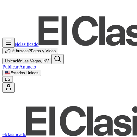
elclasificado
¿Qué buscas?
Fotos y Video
Ubicación
Las Vegas, NV
Publicar Anuncio
Estados Unidos
ES
elclasificado