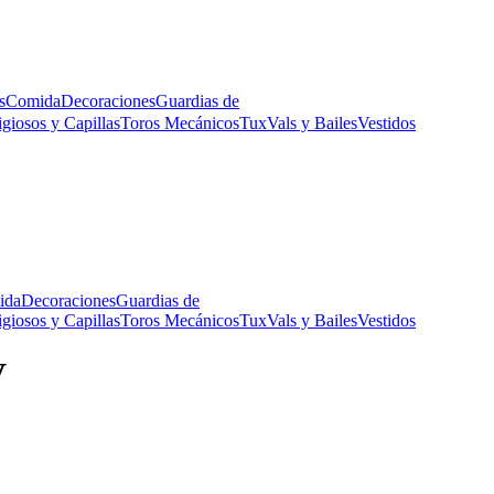
s
Comida
Decoraciones
Guardias de
igiosos y Capillas
Toros Mecánicos
Tux
Vals y Bailes
Vestidos
ida
Decoraciones
Guardias de
igiosos y Capillas
Toros Mecánicos
Tux
Vals y Bailes
Vestidos
V