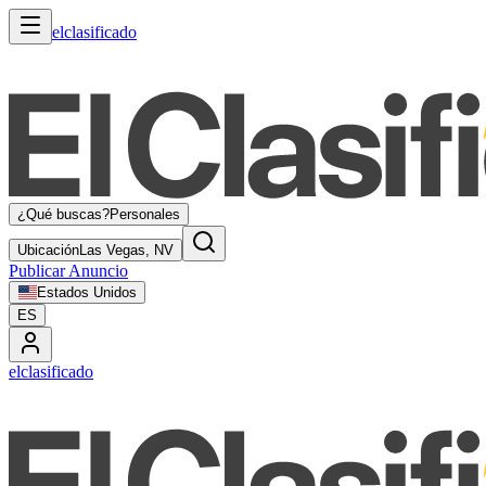
elclasificado
¿Qué buscas?
Personales
Ubicación
Las Vegas, NV
Publicar Anuncio
Estados Unidos
ES
elclasificado