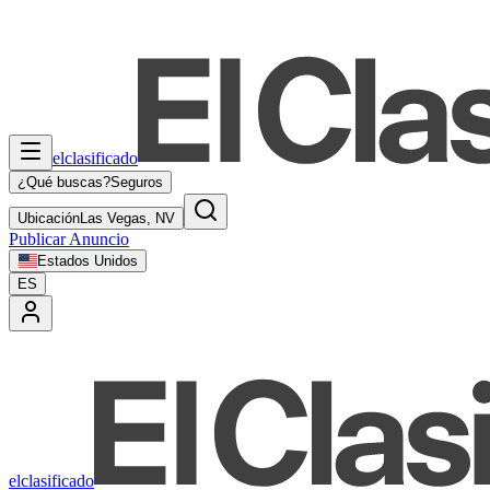
elclasificado
¿Qué buscas?
Seguros
Ubicación
Las Vegas, NV
Publicar Anuncio
Estados Unidos
ES
elclasificado