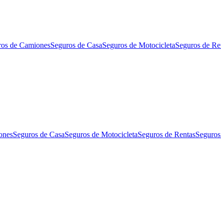
ros de Camiones
Seguros de Casa
Seguros de Motocicleta
Seguros de Re
ones
Seguros de Casa
Seguros de Motocicleta
Seguros de Rentas
Seguros