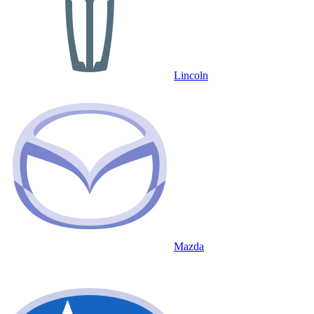
Lincoln
Mazda