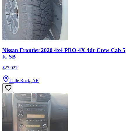
Nissan Frontier 2020 4x4 PRO-4X 4dr Crew Cab 5
ft. SB
$23,027
Little Rock, AR