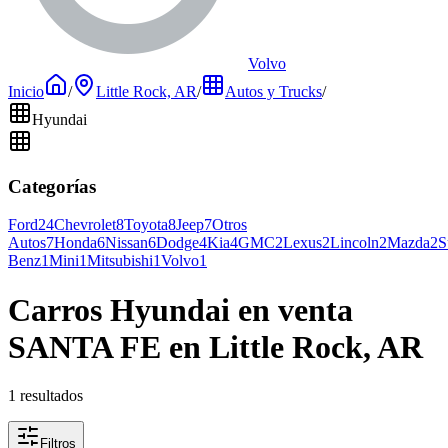
Volvo
Inicio
/
Little Rock, AR
/
Autos y Trucks
/
Hyundai
Categorías
Ford
24
Chevrolet
8
Toyota
8
Jeep
7
Otros
Autos
7
Honda
6
Nissan
6
Dodge
4
Kia
4
GMC
2
Lexus
2
Lincoln
2
Mazda
2
S
Benz
1
Mini
1
Mitsubishi
1
Volvo
1
Carros Hyundai en venta
SANTA FE en Little Rock, AR
1 resultados
Filtros