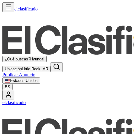
elclasificado
¿Qué buscas?
Hyundai
Ubicación
Little Rock, AR
Publicar Anuncio
Estados Unidos
ES
elclasificado