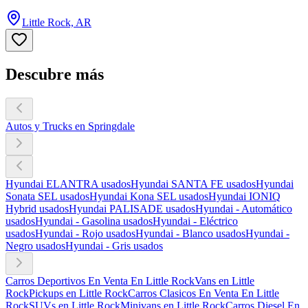
Little Rock, AR
Descubre más
Autos y Trucks en Springdale
Hyundai ELANTRA usados
Hyundai SANTA FE usados
Hyundai
Sonata SEL usados
Hyundai Kona SEL usados
Hyundai IONIQ
Hybrid usados
Hyundai PALISADE usados
Hyundai - Automático
usados
Hyundai - Gasolina usados
Hyundai - Eléctrico
usados
Hyundai - Rojo usados
Hyundai - Blanco usados
Hyundai -
Negro usados
Hyundai - Gris usados
Carros Deportivos En Venta En Little Rock
Vans en Little
Rock
Pickups en Little Rock
Carros Clasicos En Venta En Little
Rock
SUVs en Little Rock
Minivans en Little Rock
Carros Diesel En