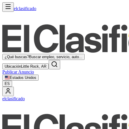
elclasificado
¿Qué buscas?
Buscar empleo, servicio, auto...
Ubicación
Little Rock, AR
Publicar Anuncio
Estados Unidos
ES
elclasificado