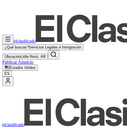
elclasificado
¿Qué buscas?
Servicios Legales e Inmigración
Ubicación
Little Rock, AR
Publicar Anuncio
Estados Unidos
ES
elclasificado