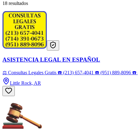
18 resultados
ASISTENCIA LEGAL EN ESPAÑOL
⚖️ Consultas Legales Gratis ☎️ (213) 657-4041 ☎️ (951) 889-8096 ☎️ 
Little Rock, AR