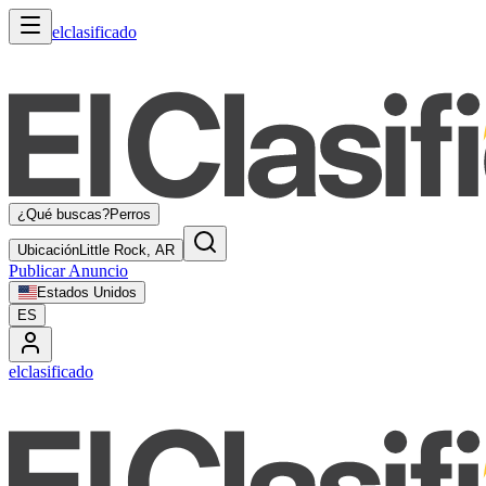
elclasificado
¿Qué buscas?
Perros
Ubicación
Little Rock, AR
Publicar Anuncio
Estados Unidos
ES
elclasificado