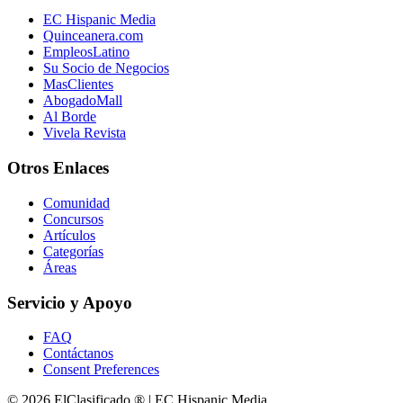
EC Hispanic Media
Quinceanera.com
EmpleosLatino
Su Socio de Negocios
MasClientes
AbogadoMall
Al Borde
Vivela Revista
Otros Enlaces
Comunidad
Concursos
Artículos
Categorías
Áreas
Servicio y Apoyo
FAQ
Contáctanos
Consent Preferences
© 2026 ElClasificado ® | EC Hispanic Media