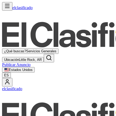
elclasificado
¿Qué buscas?
Servicios Generales
Ubicación
Little Rock, AR
Publicar Anuncio
Estados Unidos
ES
elclasificado