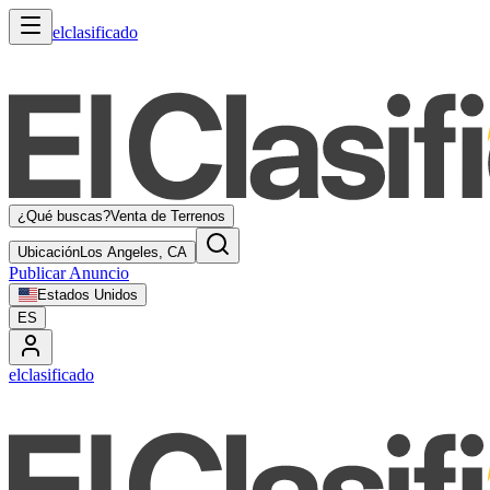
elclasificado
¿Qué buscas?
Venta de Terrenos
Ubicación
Los Angeles, CA
Publicar Anuncio
Estados Unidos
ES
elclasificado