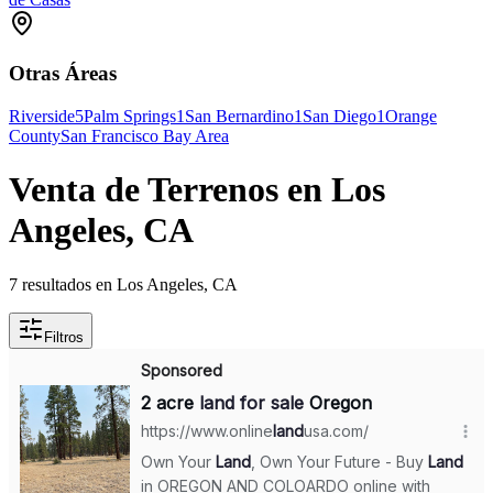
Otras Áreas
Riverside
5
Palm Springs
1
San Bernardino
1
San Diego
1
Orange
County
San Francisco Bay Area
Venta de Terrenos en Los
Angeles, CA
7 resultados en Los Angeles, CA
Filtros