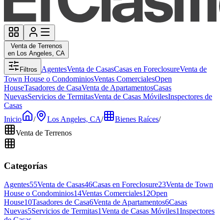
Venta de Terrenos
en Los Angeles, CA
Agentes
Venta de Casas
Casas en Foreclosure
Venta de
Filtros
Town House o Condominios
Ventas Comerciales
Open
House
Tasadores de Casa
Venta de Apartamentos
Casas
Nuevas
Servicios de Termitas
Venta de Casas Móviles
Inspectores de
Casas
Inicio
/
Los Angeles, CA
/
Bienes Raíces
/
Venta de Terrenos
Categorías
Agentes
55
Venta de Casas
46
Casas en Foreclosure
23
Venta de Town
House o Condominios
14
Ventas Comerciales
12
Open
House
10
Tasadores de Casa
6
Venta de Apartamentos
6
Casas
Nuevas
5
Servicios de Termitas
1
Venta de Casas Móviles
1
Inspectores
de Casas