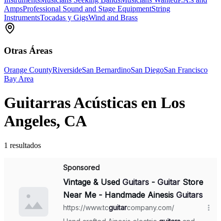
Amps
Professional Sound and Stage Equipment
String
Instruments
Tocadas y Gigs
Wind and Brass
Otras Áreas
Orange County
Riverside
San Bernardino
San Diego
San Francisco
Bay Area
Guitarras Acústicas en Los
Angeles, CA
1 resultados