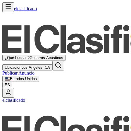
elclasificado
¿Qué buscas?
Guitarras Acústicas
Ubicación
Los Angeles, CA
Publicar Anuncio
Estados Unidos
ES
elclasificado