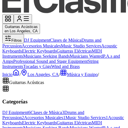
Guitarras Acústicas
en Los Angeles, CA
DJ Equipment
Clases de Música
Drums and
Filtros
Percussion
Accesorios Musicales
Music Studio Services
Acoustic
Keyboards
Electric Keyboards
Guitarras Eléctricas
MIDI
Instruments
Musicians Seeking Bands
Musicians Wanted
P.A.s and
Amps
Professional Sound and Stage Equipment
String
Instruments
Tocadas y Gigs
Wind and Brass
Inicio
/
Los Angeles, CA
/
Música y Equipo
/
Guitarras Acústicas
Categorías
DJ Equipment
6
Clases de Música
3
Drums and
Percussion
2
Accesorios Musicales
1
Music Studio Services
1
Acoustic
Keyboards
Electric Keyboards
Guitarras Eléctricas
MIDI
Instruments
Musicians Seeking Bands
Musicians Wanted
P.A.s and