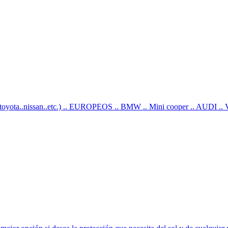
ota..nissan..etc.) .. EUROPEOS .. BMW .. Mini cooper .. AUDI .. VW (