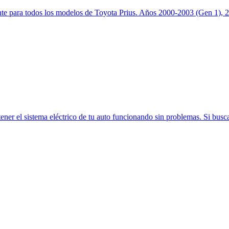
te para todos los modelos de Toyota Prius. Años 2000-2003 (Gen 1), 2
ener el sistema eléctrico de tu auto funcionando sin problemas. Si busca 