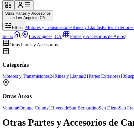
Otras Partes y Accesorios
en Los Angeles, CA
Motores y Transmisiones
Rines y Llantas
Partes Exteriores
Filtros
Inicio
/
Los Angeles, CA
/
Partes y Accesorios de Autos
/
Otras Partes y Accesorios
Categorías
Motores y Transmisiones
24
Rines y Llantas
21
Partes Exteriores
10
Susp
Otras Áreas
Ventura
6
Orange County
1
Riverside
San Bernardino
San Diego
San Fra
Otras Partes y Accesorios de Ca