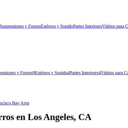
Suspensiones y Frenos
Estéreos y Sonido
Partes Interiores
Vidrios para C
ensiones y Frenos
9
Estéreos y Sonido
4
Partes Interiores
4
Vidrios para C
ncisco Bay Area
rros en Los Angeles, CA