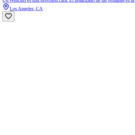
Un vehículo es una inversión cara. El polarizado de las ventanas es la 
Los Angeles, CA