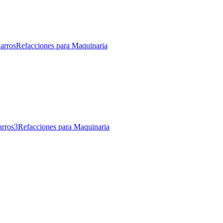
arros
Refacciones para Maquinaria
arros
3
Refacciones para Maquinaria