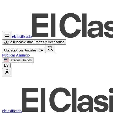
elclasificado
¿Qué buscas?
Otras Partes y Accesorios
Ubicación
Los Angeles, CA
Publicar Anuncio
Estados Unidos
ES
elclasificado