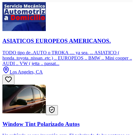
ASIATICOS EUROPEOS AMERICANOS.
TODO tipo de..AUTO o TROKA .... ya sea. ... ASIATICO (
honda..toyota..nissan..etc.) .. EUROPEOS .. BMW .. Mini cooper ..
AUDI .. VW ( jetta .. passat...
Los Angeles, CA
Window Tint Polarizado Autos