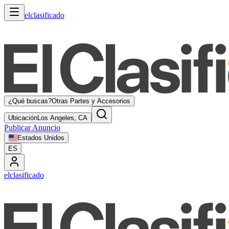
elclasificado
¿Qué buscas?
Otras Partes y Accesorios
Ubicación
Los Angeles, CA
Publicar Anuncio
Estados Unidos
ES
elclasificado