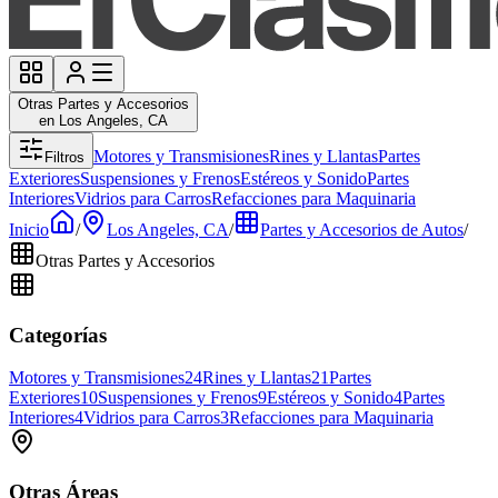
Otras Partes y Accesorios
en Los Angeles, CA
Motores y Transmisiones
Rines y Llantas
Partes
Filtros
Exteriores
Suspensiones y Frenos
Estéreos y Sonido
Partes
Interiores
Vidrios para Carros
Refacciones para Maquinaria
Inicio
/
Los Angeles, CA
/
Partes y Accesorios de Autos
/
Otras Partes y Accesorios
Categorías
Motores y Transmisiones
24
Rines y Llantas
21
Partes
Exteriores
10
Suspensiones y Frenos
9
Estéreos y Sonido
4
Partes
Interiores
4
Vidrios para Carros
3
Refacciones para Maquinaria
Otras Áreas