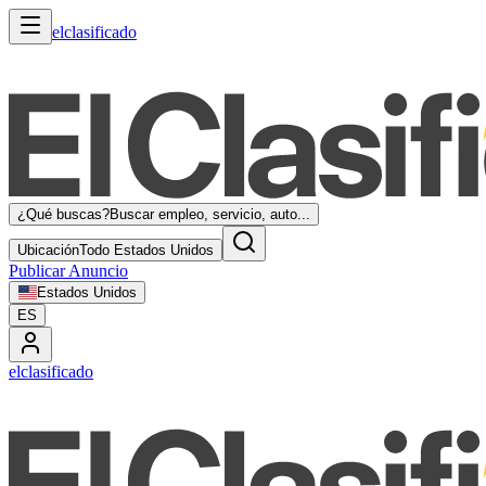
elclasificado
¿Qué buscas?
Buscar empleo, servicio, auto...
Ubicación
Todo Estados Unidos
Publicar Anuncio
Estados Unidos
ES
elclasificado