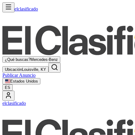
elclasificado
¿Qué buscas?
Mercedes-Benz
Ubicación
Louisville, KY
Publicar Anuncio
Estados Unidos
ES
elclasificado