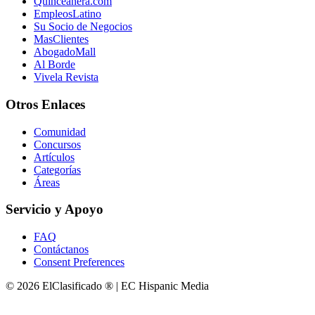
Quinceanera.com
EmpleosLatino
Su Socio de Negocios
MasClientes
AbogadoMall
Al Borde
Vivela Revista
Otros Enlaces
Comunidad
Concursos
Artículos
Categorías
Áreas
Servicio y Apoyo
FAQ
Contáctanos
Consent Preferences
© 2026 ElClasificado ® | EC Hispanic Media