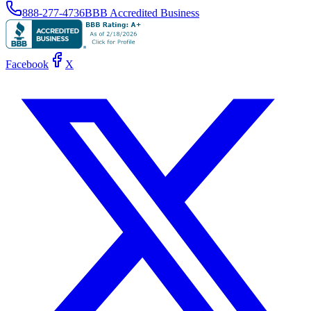
888-277-4736
BBB Accredited Business
Facebook
X