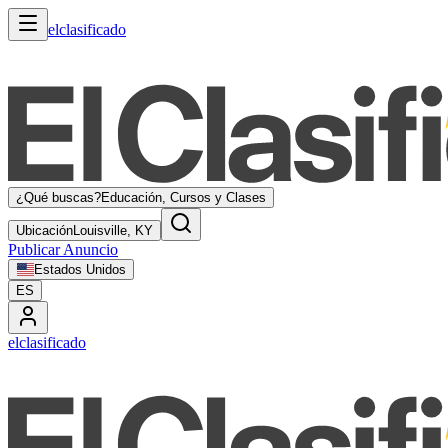
elclasificado
¿Qué buscas?
Educación, Cursos y Clases
Ubicación
Louisville, KY
Publicar Anuncio
Estados Unidos
ES
elclasificado