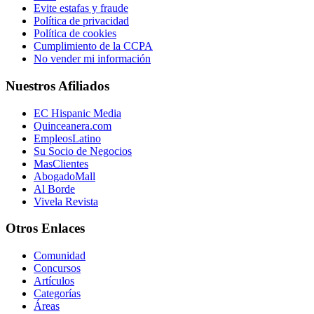
Evite estafas y fraude
Política de privacidad
Política de cookies
Cumplimiento de la CCPA
No vender mi información
Nuestros Afiliados
EC Hispanic Media
Quinceanera.com
EmpleosLatino
Su Socio de Negocios
MasClientes
AbogadoMall
Al Borde
Vivela Revista
Otros Enlaces
Comunidad
Concursos
Artículos
Categorías
Áreas