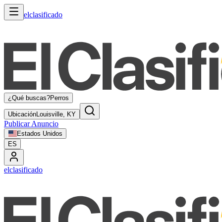
elclasificado
¿Qué buscas?
Perros
Ubicación
Louisville, KY
Publicar Anuncio
Estados Unidos
ES
elclasificado