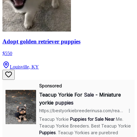
Adopt golden retriever puppies
$550
Louisville, KY