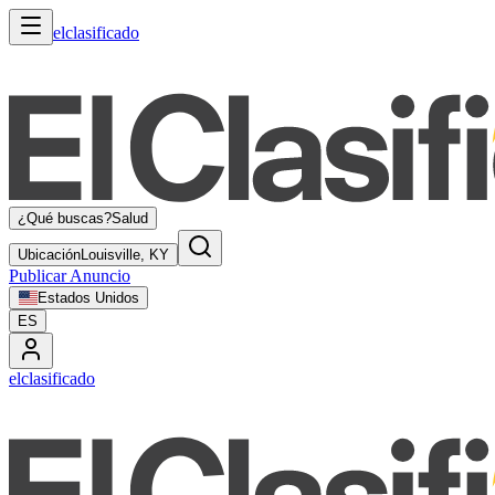
elclasificado
¿Qué buscas?
Salud
Ubicación
Louisville, KY
Publicar Anuncio
Estados Unidos
ES
elclasificado