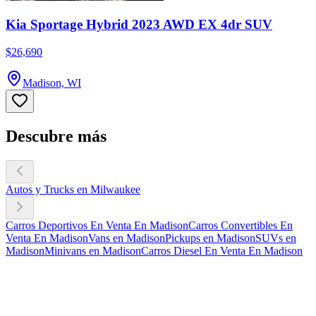
Kia Sportage Hybrid 2023 AWD EX 4dr SUV
$26,690
Madison, WI
Descubre más
Autos y Trucks en Milwaukee
Carros Deportivos En Venta En Madison
Carros Convertibles En
Venta En Madison
Vans en Madison
Pickups en Madison
SUVs en
Madison
Minivans en Madison
Carros Diesel En Venta En Madison