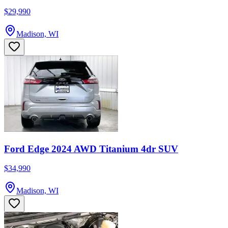
$29,990
Madison, WI
Ford Edge 2024 AWD Titanium 4dr SUV
$34,990
Madison, WI