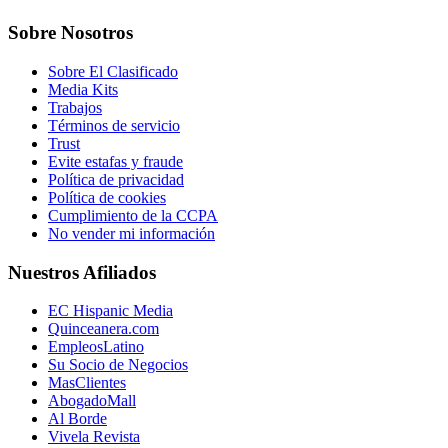
Sobre Nosotros
Sobre El Clasificado
Media Kits
Trabajos
Términos de servicio
Trust
Evite estafas y fraude
Política de privacidad
Política de cookies
Cumplimiento de la CCPA
No vender mi información
Nuestros Afiliados
EC Hispanic Media
Quinceanera.com
EmpleosLatino
Su Socio de Negocios
MasClientes
AbogadoMall
Al Borde
Vivela Revista