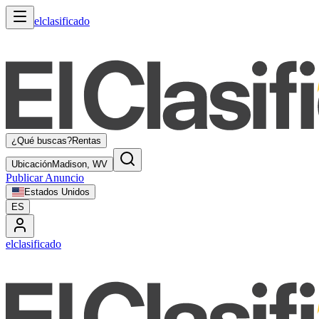
elclasificado
¿Qué buscas?
Rentas
Ubicación
Madison, WV
Publicar Anuncio
Estados Unidos
ES
elclasificado