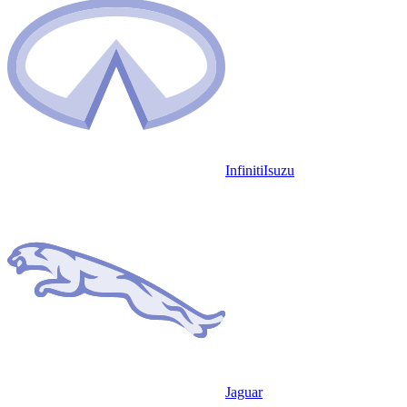
Infiniti
Isuzu
Jaguar