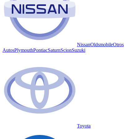
Nissan
Oldsmobile
Otros
Autos
Plymouth
Pontiac
Saturn
Scion
Suzuki
Toyota