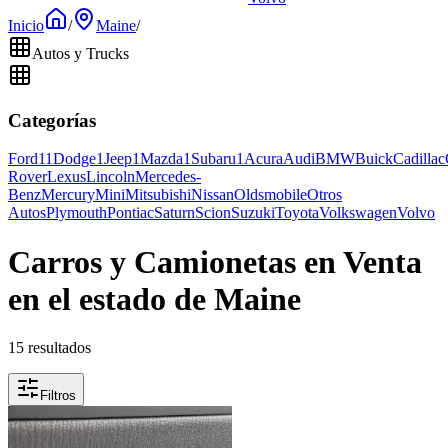
Inicio
/
Maine
/
Autos y Trucks
Categorías
Ford
11
Dodge
1
Jeep
1
Mazda
1
Subaru
1
Acura
Audi
BMW
Buick
Cadillac
Rover
Lexus
Lincoln
Mercedes-
Benz
Mercury
Mini
Mitsubishi
Nissan
Oldsmobile
Otros
Autos
Plymouth
Pontiac
Saturn
Scion
Suzuki
Toyota
Volkswagen
Volvo
Carros y Camionetas en Venta
en el estado de Maine
15 resultados
Filtros