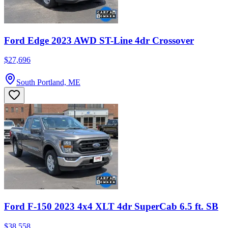
Ford Edge 2023 AWD ST-Line 4dr Crossover
$27,696
South Portland, ME
Ford F-150 2023 4x4 XLT 4dr SuperCab 6.5 ft. SB
$38,558