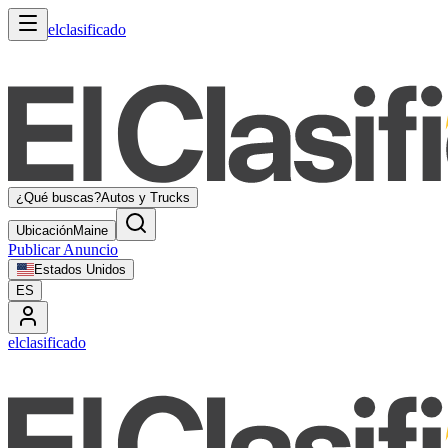
elclasificado
¿Qué buscas?
Autos y Trucks
Ubicación
Maine
Publicar Anuncio
Estados Unidos
ES
elclasificado