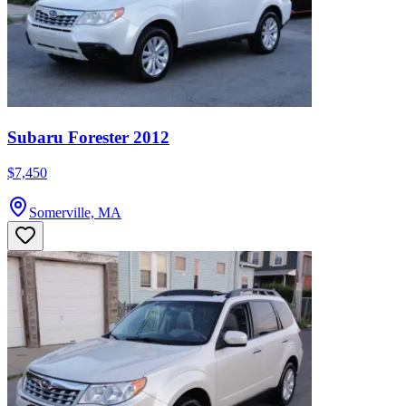
Subaru Forester 2012
$7,450
Somerville, MA