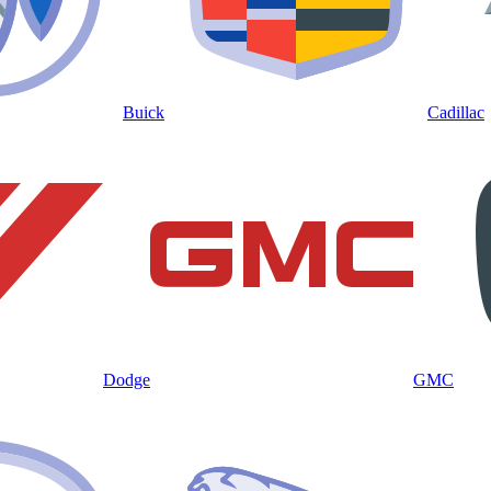
Buick
Cadillac
Dodge
GMC