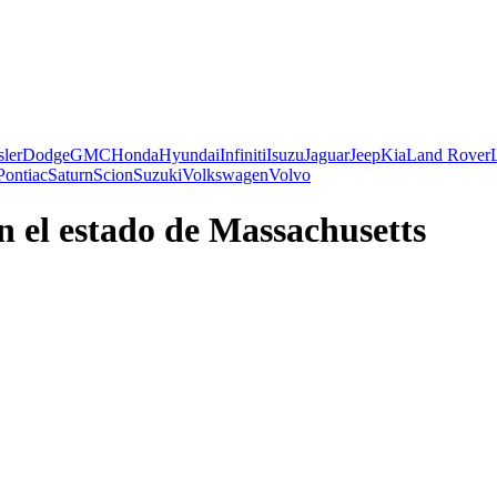
ler
Dodge
GMC
Honda
Hyundai
Infiniti
Isuzu
Jaguar
Jeep
Kia
Land Rover
Pontiac
Saturn
Scion
Suzuki
Volkswagen
Volvo
n el estado de Massachusetts