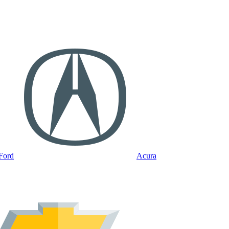
Ford
Acura