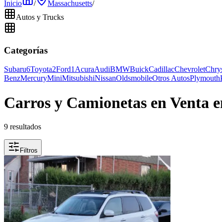
Inicio
/
Massachusetts
/
Autos y Trucks
Categorías
Subaru
6
Toyota
2
Ford
1
Acura
Audi
BMW
Buick
Cadillac
Chevrolet
Chrys
Benz
Mercury
Mini
Mitsubishi
Nissan
Oldsmobile
Otros Autos
Plymouth
Carros y Camionetas en Venta e
9 resultados
Filtros