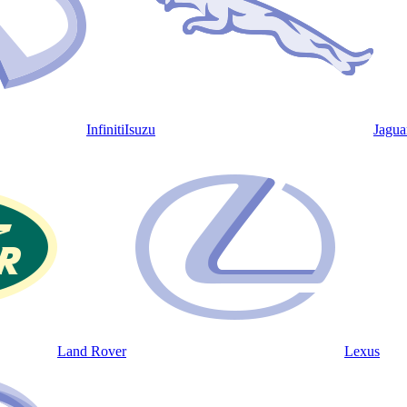
Infiniti
Isuzu
Jagua
Land Rover
Lexus