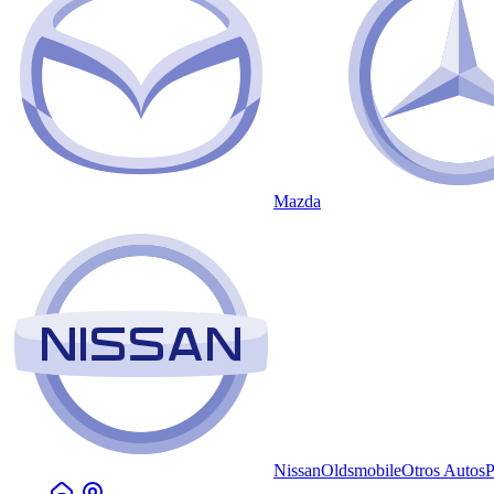
Mazda
Nissan
Oldsmobile
Otros Autos
P