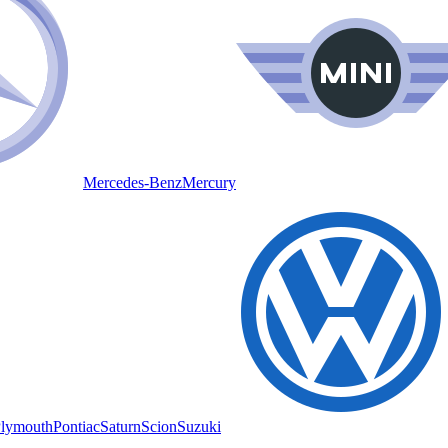
Mercedes-Benz
Mercury
lymouth
Pontiac
Saturn
Scion
Suzuki