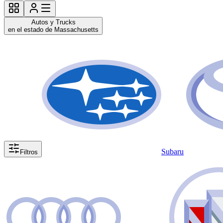
Autos y Trucks
en el estado de Massachusetts
Subaru
Filtros