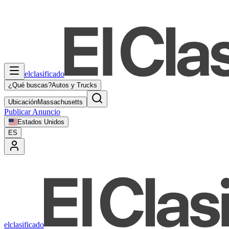
elclasificado
¿Qué buscas?
Autos y Trucks
Ubicación
Massachusetts
Publicar Anuncio
Estados Unidos
ES
elclasificado