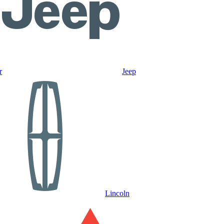
r
Jeep
Lincoln