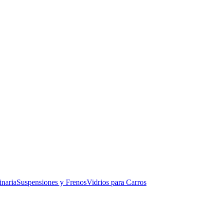
naria
Suspensiones y Frenos
Vidrios para Carros