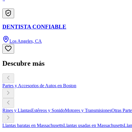
DENTISTA CONFIABLE
Los Angeles, CA
Descubre más
Partes y Accesorios de Autos en Boston
Rines y Llantas
Estéreos y Sonido
Motores y Transmisiones
Otras Part
Llantas baratas en Massachusetts
Llantas usadas en Massachusetts
Llan