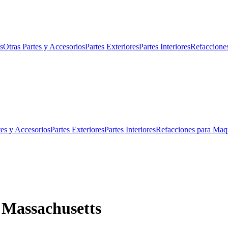
s
Otras Partes y Accesorios
Partes Exteriores
Partes Interiores
Refaccione
tes y Accesorios
Partes Exteriores
Partes Interiores
Refacciones para Maq
e Massachusetts