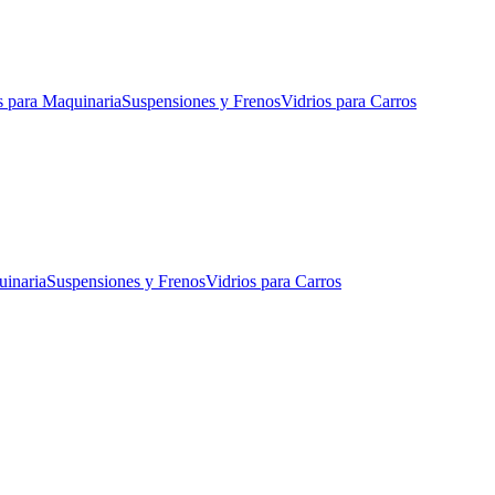
s para Maquinaria
Suspensiones y Frenos
Vidrios para Carros
uinaria
Suspensiones y Frenos
Vidrios para Carros