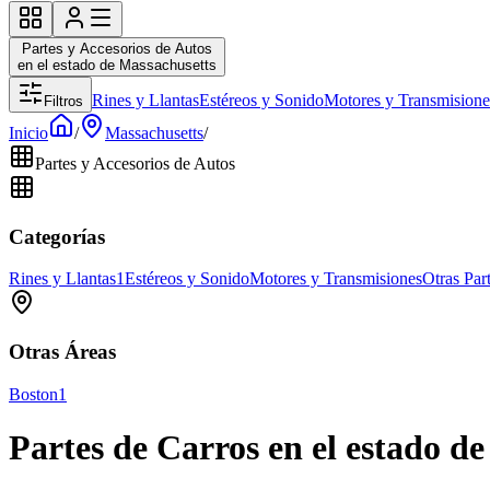
Partes y Accesorios de Autos
en el estado de Massachusetts
Rines y Llantas
Estéreos y Sonido
Motores y Transmisione
Filtros
Inicio
/
Massachusetts
/
Partes y Accesorios de Autos
Categorías
Rines y Llantas
1
Estéreos y Sonido
Motores y Transmisiones
Otras Par
Otras Áreas
Boston
1
Partes de Carros en el estado d