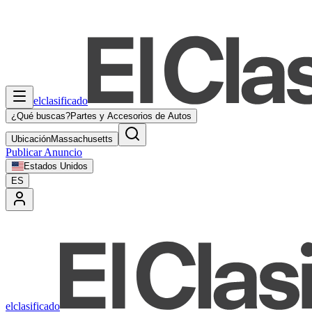
elclasificado
¿Qué buscas?
Partes y Accesorios de Autos
Ubicación
Massachusetts
Publicar Anuncio
Estados Unidos
ES
elclasificado