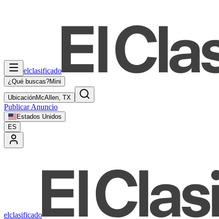
elclasificado
¿Qué buscas?
Mini
Ubicación
McAllen, TX
Publicar Anuncio
Estados Unidos
ES
elclasificado