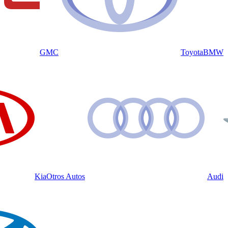
GMC
Toyota
BMW
Kia
Otros Autos
Audi