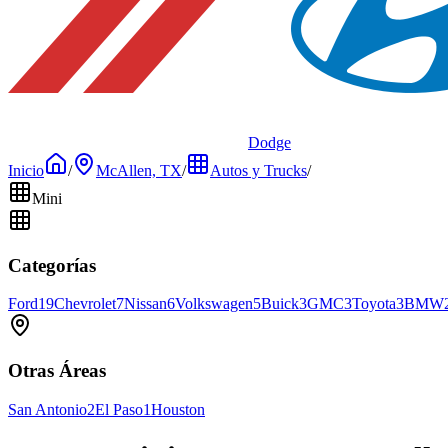
Dodge
Inicio
/
McAllen, TX
/
Autos y Trucks
/
Mini
Categorías
Ford
19
Chevrolet
7
Nissan
6
Volkswagen
5
Buick
3
GMC
3
Toyota
3
BMW
Otras Áreas
San Antonio
2
El Paso
1
Houston