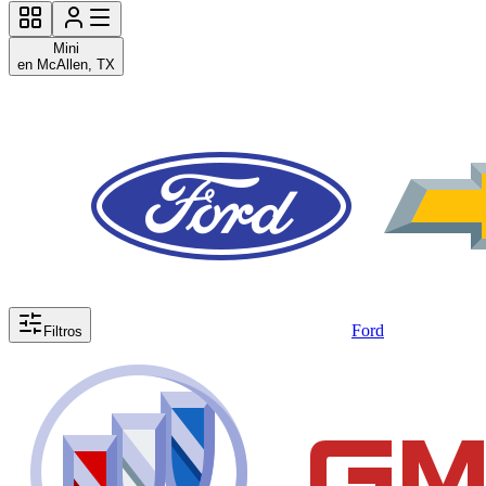
Mini
en McAllen, TX
Ford
Filtros