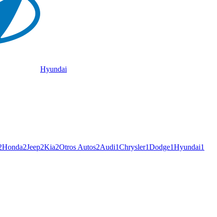
Hyundai
2
Honda
2
Jeep
2
Kia
2
Otros Autos
2
Audi
1
Chrysler
1
Dodge
1
Hyundai
1