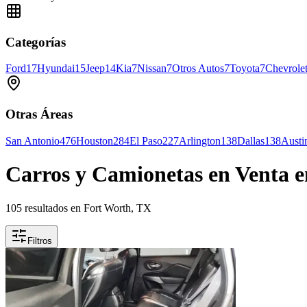
Categorías
Ford
17
Hyundai
15
Jeep
14
Kia
7
Nissan
7
Otros Autos
7
Toyota
7
Chevrole
Otras Áreas
San Antonio
476
Houston
284
El Paso
227
Arlington
138
Dallas
138
Austi
Carros y Camionetas en Venta 
105 resultados en Fort Worth, TX
Filtros