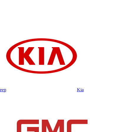
eep
Kia