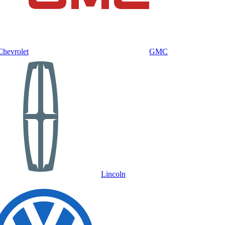
Chevrolet
GMC
Lincoln