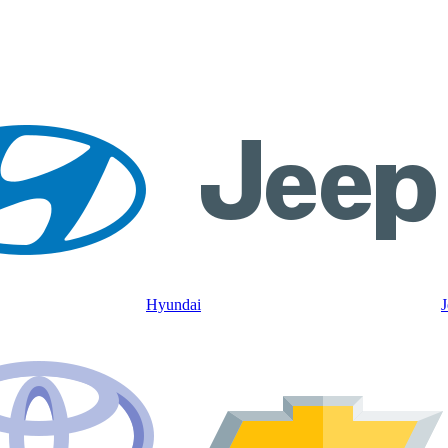
Hyundai
J