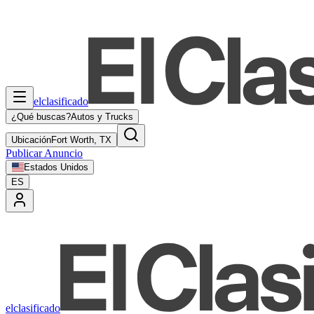
elclasificado
¿Qué buscas?
Autos y Trucks
Ubicación
Fort Worth, TX
Publicar Anuncio
Estados Unidos
ES
elclasificado