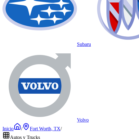
Subaru
Volvo
Inicio
/
Fort Worth, TX
/
Autos y Trucks