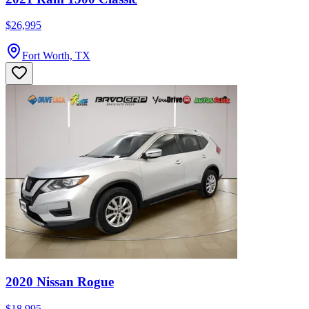
$26,995
Fort Worth, TX
2020 Nissan Rogue
$18,995