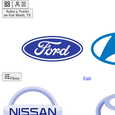
Autos y Trucks
en Fort Worth, TX
Ford
Filtros