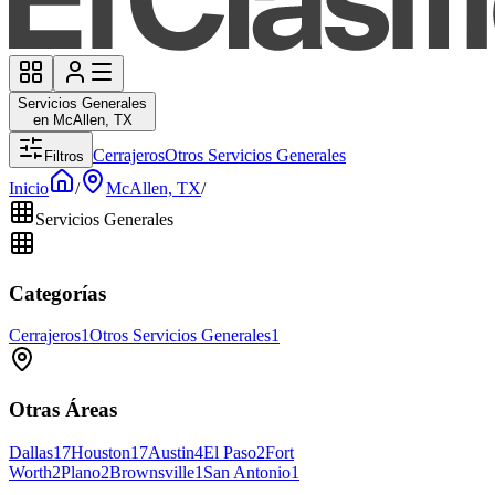
Servicios Generales
en McAllen, TX
Cerrajeros
Otros Servicios Generales
Filtros
Inicio
/
McAllen, TX
/
Servicios Generales
Categorías
Cerrajeros
1
Otros Servicios Generales
1
Otras Áreas
Dallas
17
Houston
17
Austin
4
El Paso
2
Fort
Worth
2
Plano
2
Brownsville
1
San Antonio
1