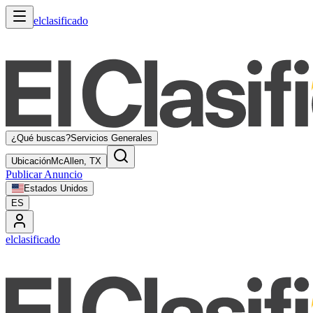
elclasificado
¿Qué buscas?
Servicios Generales
Ubicación
McAllen, TX
Publicar Anuncio
Estados Unidos
ES
elclasificado