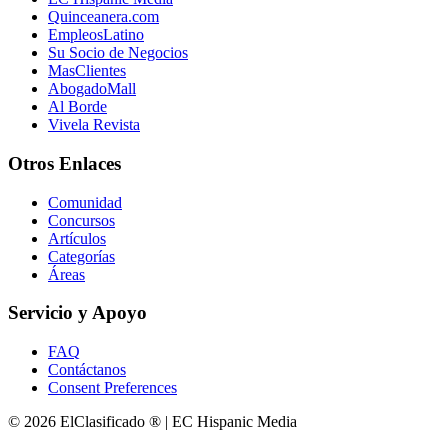
Quinceanera.com
EmpleosLatino
Su Socio de Negocios
MasClientes
AbogadoMall
Al Borde
Vivela Revista
Otros Enlaces
Comunidad
Concursos
Artículos
Categorías
Áreas
Servicio y Apoyo
FAQ
Contáctanos
Consent Preferences
© 2026 ElClasificado ® | EC Hispanic Media