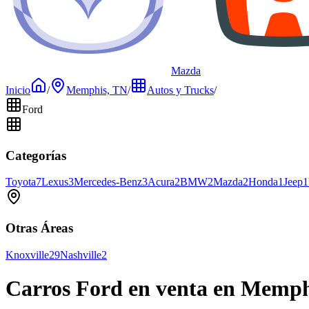
Mazda
Inicio
/
Memphis, TN
/
Autos y Trucks
/
Ford
Categorías
Toyota
7
Lexus
3
Mercedes-Benz
3
Acura
2
BMW
2
Mazda
2
Honda
1
Jeep
1
Otras Áreas
Knoxville
29
Nashville
2
Carros Ford en venta en Memph