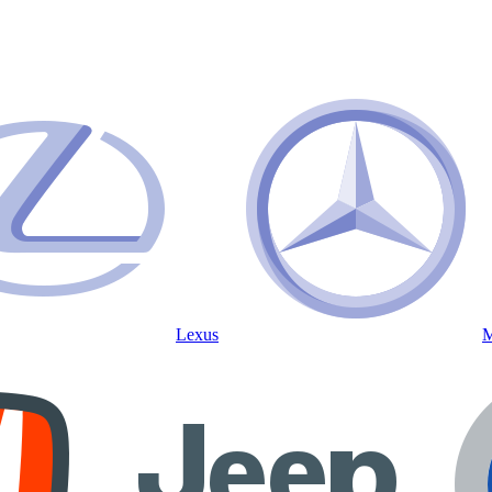
Lexus
M