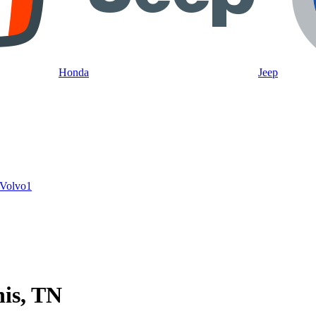
Honda
Jeep
Volvo
1
is, TN