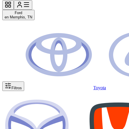
Ford
en Memphis, TN
Toyota
Filtros