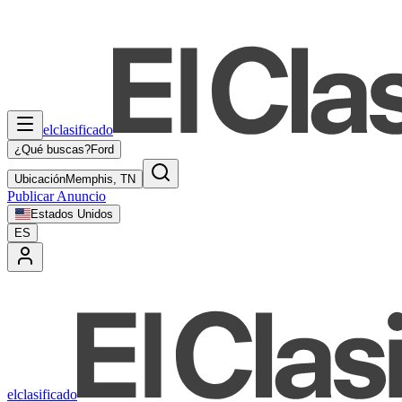
elclasificado
¿Qué buscas?
Ford
Ubicación
Memphis, TN
Publicar Anuncio
Estados Unidos
ES
elclasificado