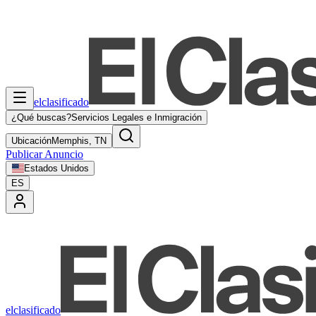
elclasificado
¿Qué buscas?
Servicios Legales e Inmigración
Ubicación
Memphis, TN
Publicar Anuncio
Estados Unidos
ES
elclasificado