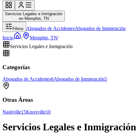
Servicios Legales e Inmigración
en Memphis, TN
Abogados de Accidentes
Abogados de Inmigración
Filtros
Inicio
/
Memphis, TN
/
Servicios Legales e Inmigración
Categorías
Abogados de Accidentes
6
Abogados de Inmigración
5
Otras Áreas
Nashville
15
Knoxville
10
Servicios Legales e Inmigració