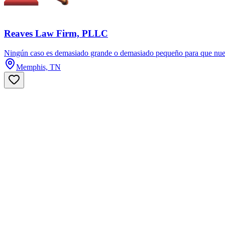
Reaves Law Firm, PLLC
Ningún caso es demasiado grande o demasiado pequeño para que nuest
Memphis, TN