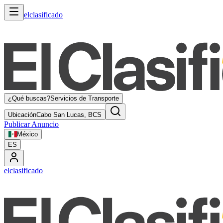
elclasificado
¿Qué buscas?
Servicios de Transporte
Ubicación
Cabo San Lucas, BCS
Publicar Anuncio
México
ES
elclasificado