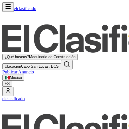
elclasificado
¿Qué buscas?
Maquinaria de Construcción
Ubicación
Cabo San Lucas, BCS
Publicar Anuncio
México
ES
elclasificado