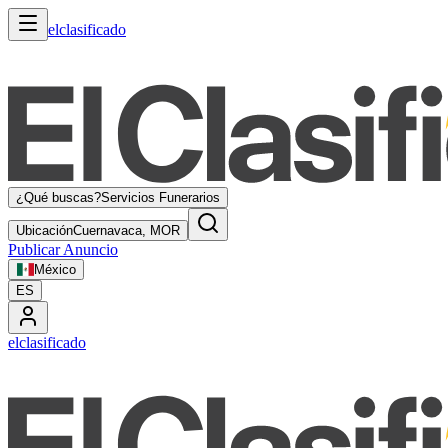
elclasificado
¿Qué buscas?
Servicios Funerarios
Ubicación
Cuernavaca, MOR
Publicar Anuncio
México
ES
elclasificado