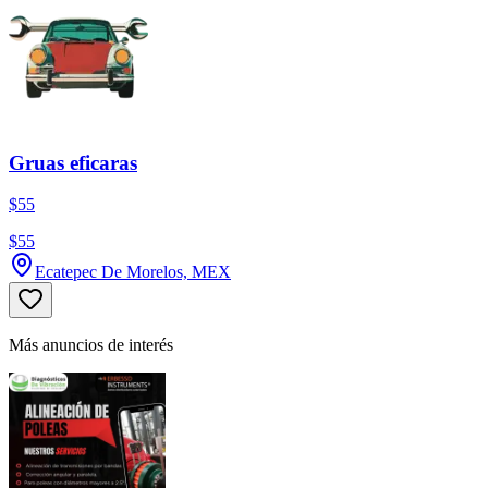
Gruas eficaras
$55
$55
Ecatepec De Morelos, MEX
Más anuncios de interés