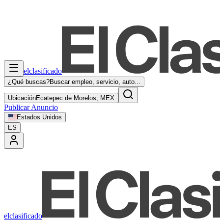
elclasificado
¿Qué buscas?
Buscar empleo, servicio, auto...
Ubicación
Ecatepec de Morelos, MEX
Publicar Anuncio
Estados Unidos
ES
elclasificado