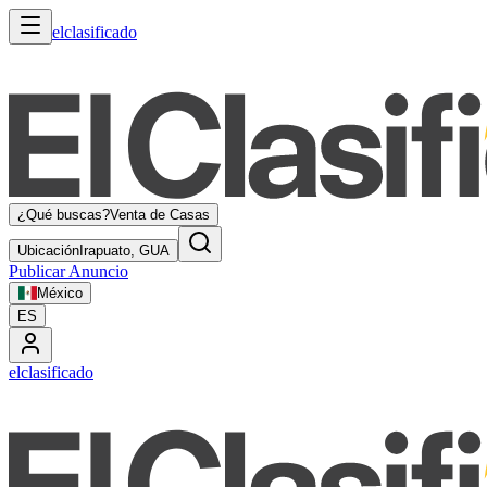
elclasificado
¿Qué buscas?
Venta de Casas
Ubicación
Irapuato, GUA
Publicar Anuncio
México
ES
elclasificado