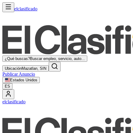
elclasificado
¿Qué buscas?
Buscar empleo, servicio, auto...
Ubicación
Mazatlan, SIN
Publicar Anuncio
Estados Unidos
ES
elclasificado