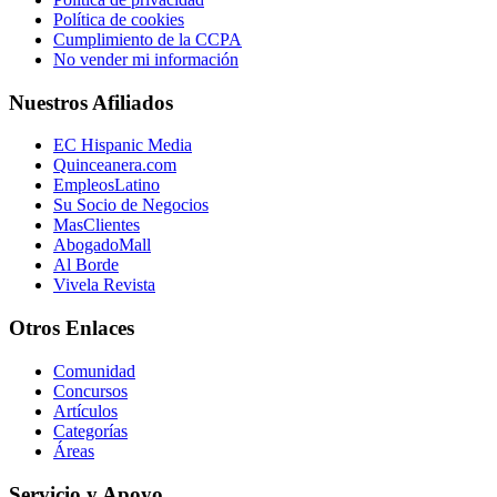
Política de cookies
Cumplimiento de la CCPA
No vender mi información
Nuestros Afiliados
EC Hispanic Media
Quinceanera.com
EmpleosLatino
Su Socio de Negocios
MasClientes
AbogadoMall
Al Borde
Vivela Revista
Otros Enlaces
Comunidad
Concursos
Artículos
Categorías
Áreas
Servicio y Apoyo