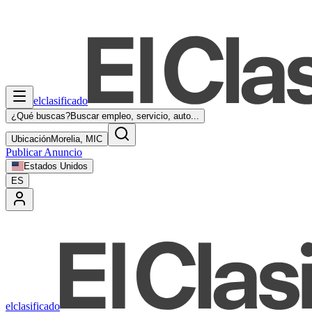
elclasificado
¿Qué buscas?
Buscar empleo, servicio, auto...
Ubicación
Morelia, MIC
Publicar Anuncio
Estados Unidos
ES
elclasificado