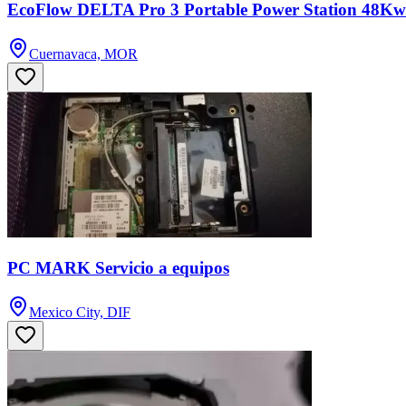
EcoFlow DELTA Pro 3 Portable Power Station 48K
Cuernavaca, MOR
PC MARK Servicio a equipos
Mexico City, DIF