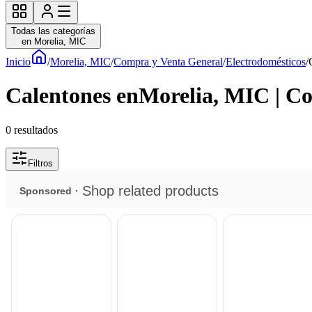
Todas las categorías
en Morelia, MIC
Inicio
/
Morelia, MIC
/
Compra y Venta General
/
Electrodomésticos
/
Calentones enMorelia, MIC | C
0
resultados
Filtros