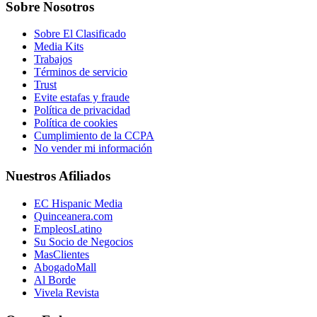
Sobre Nosotros
Sobre El Clasificado
Media Kits
Trabajos
Términos de servicio
Trust
Evite estafas y fraude
Política de privacidad
Política de cookies
Cumplimiento de la CCPA
No vender mi información
Nuestros Afiliados
EC Hispanic Media
Quinceanera.com
EmpleosLatino
Su Socio de Negocios
MasClientes
AbogadoMall
Al Borde
Vivela Revista