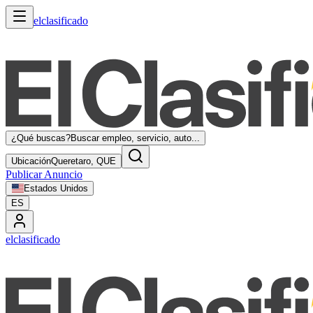
elclasificado
¿Qué buscas?
Buscar empleo, servicio, auto...
Ubicación
Queretaro, QUE
Publicar Anuncio
Estados Unidos
ES
elclasificado