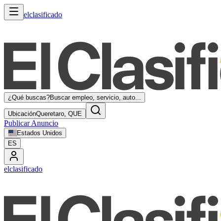
elclasificado
¿Qué buscas?
Buscar empleo, servicio, auto...
Ubicación
Queretaro, QUE
Publicar Anuncio
Estados Unidos
ES
elclasificado