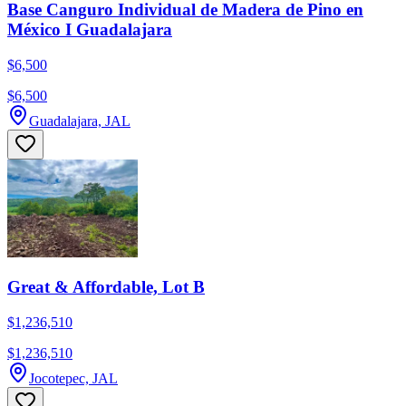
Base Canguro Individual de Madera de Pino en
México I Guadalajara
$6,500
$6,500
Guadalajara, JAL
Great & Affordable, Lot B
$1,236,510
$1,236,510
Jocotepec, JAL