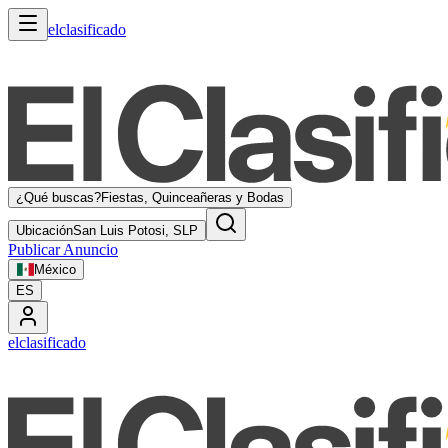
elclasificado
¿Qué buscas?
Fiestas, Quinceañeras y Bodas
Ubicación
San Luis Potosi, SLP
Publicar Anuncio
México
ES
elclasificado