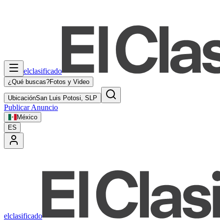
elclasificado
¿Qué buscas?
Fotos y Video
Ubicación
San Luis Potosi, SLP
Publicar Anuncio
México
ES
elclasificado